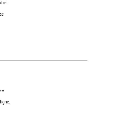
utre.
ce.
..
ligne.