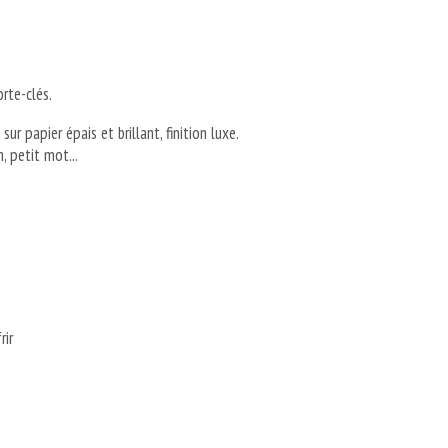
orte-clés.
ur papier épais et brillant, finition luxe.
 petit mot...
rir