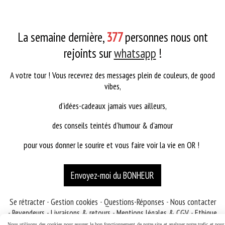
La semaine dernière,
377
personnes nous ont
rejoints sur
whatsapp
!
A votre tour ! Vous recevrez des messages plein de couleurs, de good
vibes,
d'idées-cadeaux jamais vues ailleurs,
des conseils teintés d'humour & d'amour
pour vous donner le sourire et vous faire voir la vie en OR !
Envoyez-moi du BONHEUR
Se rétracter
Gestion cookies
Questions-Réponses
Nous contacter
Revendeurs
Livraisons & retours
Mentions légales & CGV
Ethique
& Principes
Instagram
Facebook
Nous utilisons des cookies pour assurer le bon fonctionnement de notre site et analyser notre trafic et pour