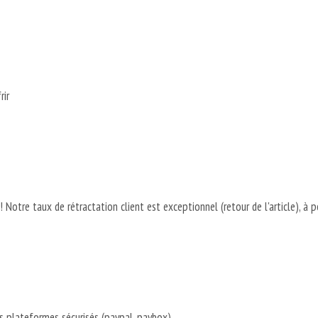
rir
re ! Notre taux de rétractation client est exceptionnel (retour de l'article), à 
s plateformes sécurisés (paypal, paybox)